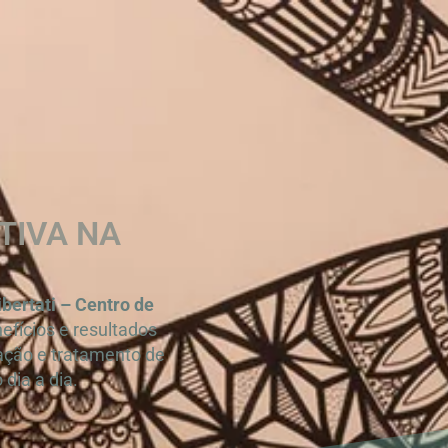
TIVA NA
ibertati – Centro de
efícios e resultados
ração e tratamento de
dia a dia.