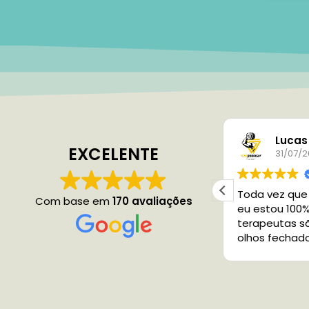
Magalí Gacek
Lucas
EXCELENTE
31/07/2025
31/07/
Roberta é maravilhosa!!!
Toda vez que e
Com base em
170 avaliações
eu estou 100%
terapeutas são
olhos fechado