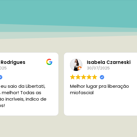
 Rodrigues
Isabela Czarneski
2025
30/07/2025
u saio da Libertati,
Melhor lugar pra liberação
 melhor! Todas as
miofascial
 incríveis, indico de
s!