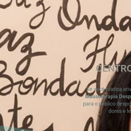
CENTRO
Se você pratica ati
Massoterapia Despo
para o público despo
dores e l