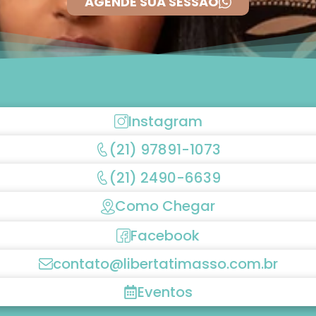
AGENDE SUA SESSÃO
Instagram
(21) 97891-1073
(21) 2490-6639
Como Chegar
Facebook
contato@libertatimasso.com.br
Eventos