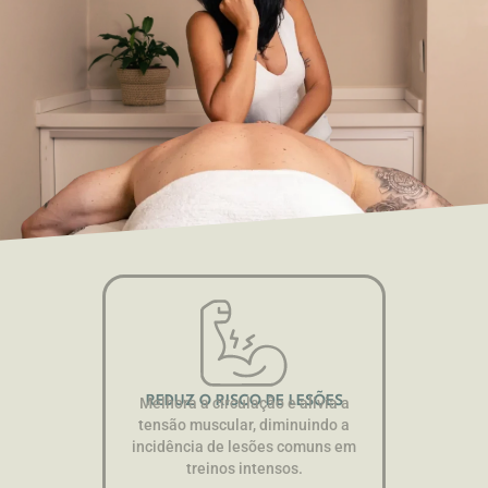
REDUZ O RISCO DE LESÕES
Melhora a circulação e alivia a
tensão muscular, diminuindo a
incidência de lesões comuns em
treinos intensos.