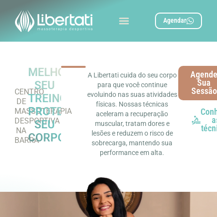
Agendar
MELHORE
Agend
A Libertati cuida do seu corpo
Sua
SEU
para que você continue
Sessão
CENTRO
evoluindo nas suas atividades
TREINO
DE
físicas. Nossas técnicas
PROTEGENDO
MASSOTERAPIA
Con
aceleram a recuperação
a
DESPORTIVA
SEU
muscular, tratam dores e
técn
NA
lesões e reduzem o risco de
CORPO
BARRA
sobrecarga, mantendo sua
performance em alta.