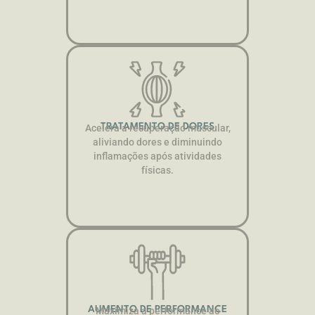
TRATAMENTO DE DORES
Acelera a recuperação muscular,
aliviando dores e diminuindo
inflamações após atividades
físicas.
AUMENTO DE PERFORMANCE
Maximiza a performance ao