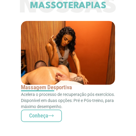
NOSSAS
MASSOTERAPIAS
Massagem Desportiva
Acelera o processo de recuperação pós exercícios.
Disponível em duas opções: Pré e Pós-treino, para
máximo desempenho.
Conheça