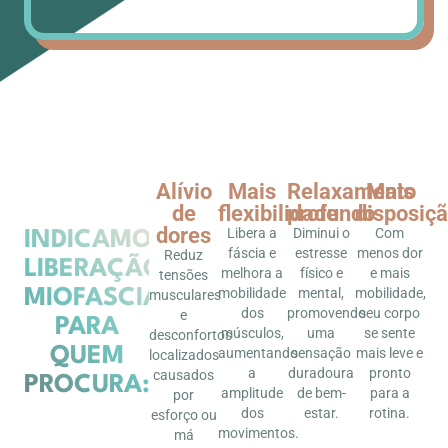
Alívio
Mais
Relaxamento
Mais
de
flexibilidade
profundo
disposiç
dores
Libera a
Diminui o
Com
INDICAMOS
fáscia e
estresse
menos dor
Reduz
LIBERAÇÃO
melhora a
físico e
e mais
tensões
mobilidade
mental,
mobilidade,
MIOFASCIAL
musculares
dos
promovendo
seu corpo
e
PARA
músculos,
uma
se sente
desconfortos
QUEM
aumentando
sensação
mais leve e
localizados
a
duradoura
pronto
causados
PROCURA:
amplitude
de bem-
para a
por
dos
estar.
rotina.
esforço ou
movimentos.
má