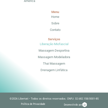
América
Menu
Home
Sobre
Contato
Serviços
Liberação Miofascial
Massagem Desportiva
Massagem Modeladora
Thai Massagem
Drenagem Linfática
©2026 Libertati • Todos os direitos reservados. CNPJ: 32.682.158/0001-85
Política de Privacidade
Desenvolvido por