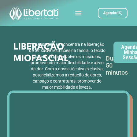
Agendar
A massagem se concentra na liberação
LIBERAÇÃO
Agend
de tensão e restrições na fáscia, o tecido
Minh
conectivo que envolve os músculos,
MIOFASCIAL
Sessã
Duração:
promovendo maior flexibilidade e alívio
50
da dor. Com a nossa técnica exclusiva,
minutos
potencializamos a redução de dores,
cansaço e contraturas, promovendo
maior mobilidade e leveza.